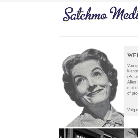
WE
Van s
klant
(Pete
Alles
met e
of pro
Volg 