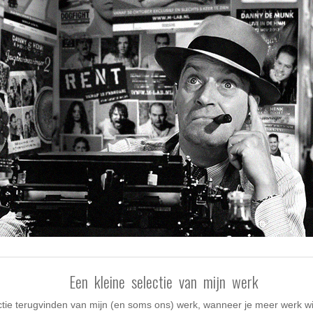
Een kleine selectie van mijn werk
ectie terugvinden van mijn (en soms ons) werk, wanneer je meer werk w