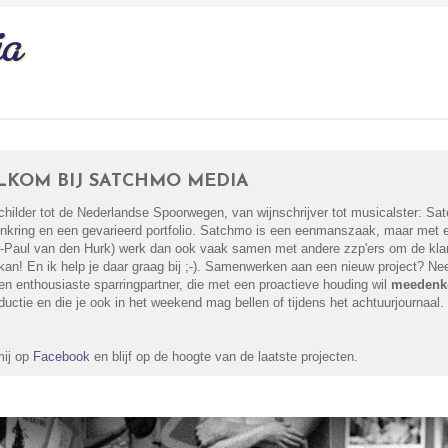
LKOM BIJ SATCHMO MEDIA
childer tot de Nederlandse Spoorwegen, van wijnschrijver tot musicalster: S
enkring en een gevarieerd portfolio. Satchmo is een eenmanszaak, maar met e
r-Paul van den Hurk) werk dan ook vaak samen met andere zzp'ers om de klant 
 kan! En ik help je daar graag bij ;-). Samenwerken aan een nieuw project? 
en enthousiaste sparringpartner, die met een proactieve houding wil
meedenk
ductie en die je ook in het weekend mag bellen of tijdens het achtuurjournaal.
mij op
Facebook
en blijf op de hoogte van de laatste projecten.