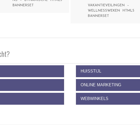
NS – DYNAMISCHE HTML5
BANNERSET
VAKANTIEVEILINGEN –
WELLNESSWEKEN HTML5
BANNERSET
cht?
HUISSTIJL
ONLINE MARKETING
WEBWINKELS